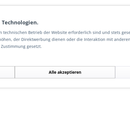
 Technologien.
n technischen Betrieb der Website erforderlich sind und stets ges
höhen, der Direktwerbung dienen oder die Interaktion mit andere
r Zustimmung gesetzt.
Alle akzeptieren