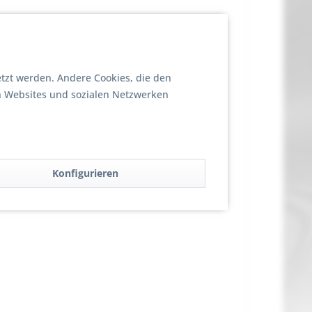
etzt werden. Andere Cookies, die den
n Websites und sozialen Netzwerken
Konfigurieren