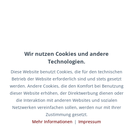
7,96 € *
inkl. MwSt.
zzgl. Versandkosten
Sofort versandfertig, Lieferzeit 1-3 Tage*
In den
Warenkorb
Wir nutzen Cookies und andere
Merken
Technologien.
Artikel-Nr.:
as-t-fit-a12
Diese Website benutzt Cookies, die für den technischen
Versandgewicht:
0,20 kg
Betrieb der Website erforderlich sind und stets gesetzt
werden. Andere Cookies, die den Komfort bei Benutzung
Beschreibung
dieser Website erhöhen, der Direktwerbung dienen oder
T-Stück 3xaußen, R 1/2" [as-t-fit-a12] T-Stück mit drei
die Interaktion mit anderen Websites und sozialen
Außengewinde-Anschlüssen...
mehr
Netzwerken vereinfachen sollen, werden nur mit Ihrer
Zustimmung gesetzt.
Ähnliche Artikel
Mehr Informationen
❘
Impressum