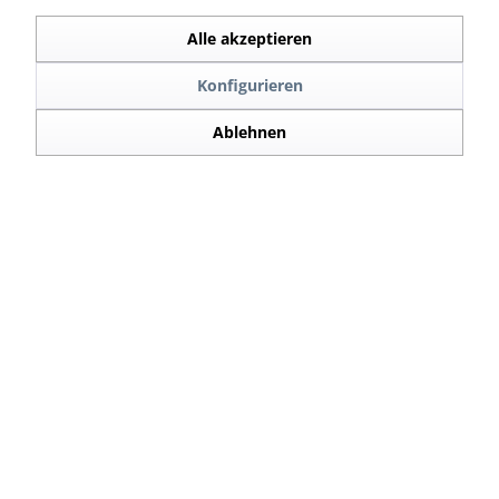
Kunden kauften auch
Alle akzeptieren
Konfigurieren
Ablehnen
täglicher DHL Versand Mo-Sa
info@airride-supplies.de
Service & Hilfe
Shop Service
Informationen
Newsletter
* Alle Preise inkl. gesetzl. Mehrwertsteuer zzgl.
Versandkosten
, wenn