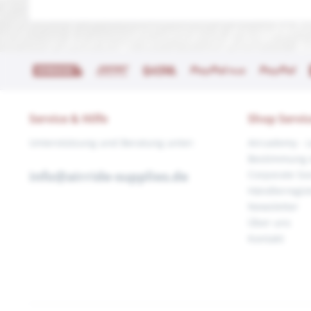
Service & Hilfe
Shop Servi
Unterstützung und Beratung unter:
Aircademy - 
Bestimmung 
info@airride-supplies.de
Corporate Soc
Händlerregis
Newsletter
Über uns
Kontakt