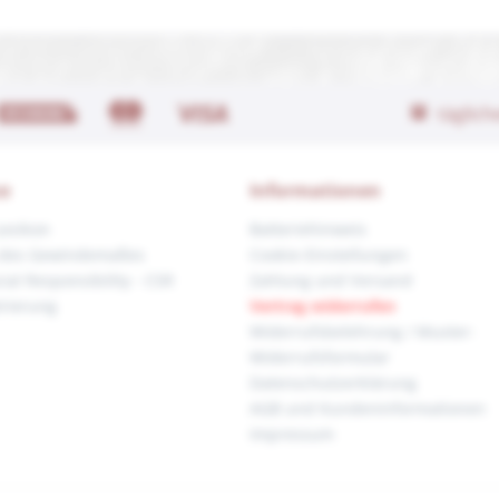
täglic
ce
Informationen
Lexikon
Batteriehinweis
des Gewindemaßes
Cookie-Einstellungen
ial Responsibility - CSR
Zahlung und Versand
trierung
Vertrag widerrufen
Widerrufsbelehrung / Muster-
Widerrufsformular
Datenschutzerklärung
AGB und Kundeninformationen
Impressum