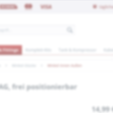
täglic
 Fittinge
Komplett-Kits
Tank & Kompressor
Kabe
e
Winkel-Stücke
Winkel Innen Außen
G, frei positionierbar
14,99 