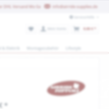
her DHL Versand Mo-Sa
info@airride-supplies.de
Service/Hilfe
Mein Konto
0,00 € *
l & Elektrik
Montagezubehör
Lifestyle
€ *