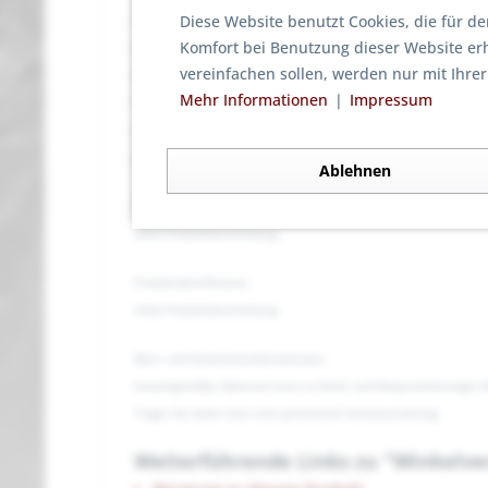
Diese Website benutzt Cookies, die für de
Hersteller:
Komfort bei Benutzung dieser Website er
Brado GmbH
vereinfachen sollen, werden nur mit Ihre
An der Mehle 8
Mehr Informationen
❘
Impressum
97265 Hettstadt
Germany
gprs@brado-gmbh.de
Ablehnen
Produktbild:
siehe Produktbeschreibung
Produktidentifikation:
siehe Produktbeschreibung
Warn- und Sicherheitsinformationen:
Unsachgemäßer Gebrauch kann zu Hand- und Körperverletzungen f
Tragen Sie daher stets eine persönliche Schutzausrüstung.
Weiterführende Links zu "Winkelver