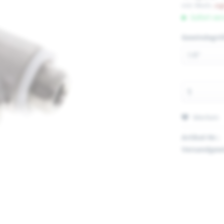
inkl. MwSt.
zzg
Sofort ver
Gewindegrö
Merken
Artikel-Nr.:
Versandgewi