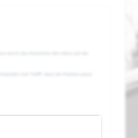
ann durch das festziehen des Inbus auf der
rwendet und "hofft" dass die Position passt