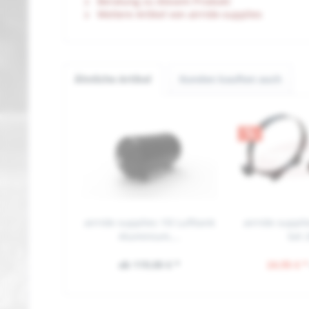
Beratung zu diesem Produkt
Weitere Artikel von airride-supplies
Ähnliche Artikel
Kunden kauften auch
airride supplies 15l Lufttank
airride suppli
Aluminium,...
Set 2
ab 119,00 € *
24,95 € *