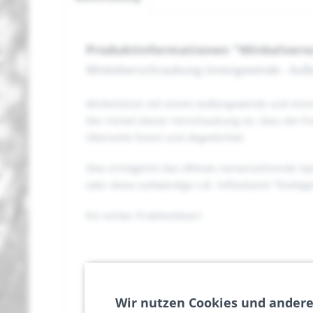
Produktinformationen "Winkelversch
Winkelverschraubung Innengewinde - Außen
Winkelstück mit einem Außengewinde und ein
Der Vorteil dieser Verschaubung ist, dass die 
Oberseite fixiert und abgedichtet.
Dies ermöglicht das oftmals nervenzehrende Spi
oder diese aufwändige z.B. Teflonband "festleg
Ein echter Problemlöser!
Wir nutzen Cookies und andere
Angaben gemäß EU-GPRS: