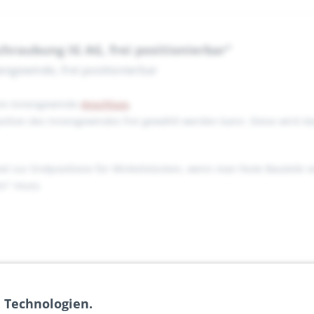
raubung IG AG, frei positionierbar"
gewinde, frei positionierbar
em Innengewinde-
Anschluss
.
Position des Innengewindes frei gewählt werden kann. Diese wird d
el zur Endpositione für Winkelstücken, wenn man feste Bauteile ve
en" muss.
 Technologien.