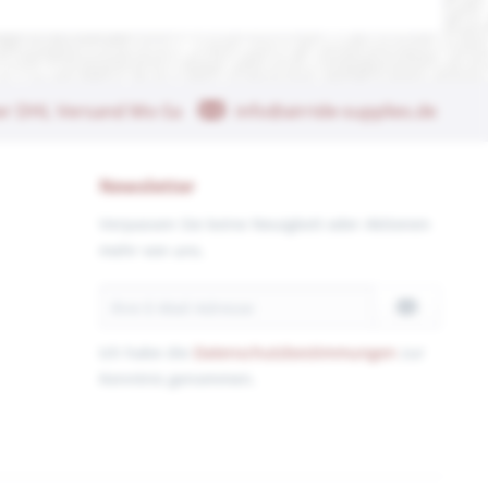
her DHL Versand Mo-Sa
info@airride-supplies.de
Newsletter
Verpassen Sie keine Neuigkeit oder Aktionen
mehr von uns.
Ich habe die
Datenschutzbestimmungen
zur
Kenntnis genommen.