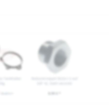
es Tankhalter
Reduziernippel M22x1,5 auf
tlg.
3/8" IG, Stahl verzinkt
8,99 € *
35,49 € *