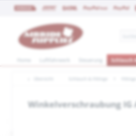
Home
Luftfahrwerk
Steuerung
Schlauch &
Übersicht
Schlauch & Fittinge
Fitting
Winkelverschraubung IG A