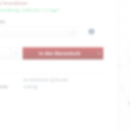
l. Versandkosten
sandfertig, Lieferzeit 1-3 Tage*
ße:
In den
Warenkorb
as-winkvschr-ig18-posi
cht:
0,40 kg