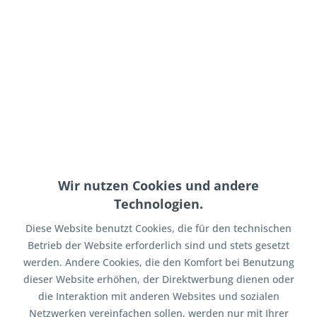
Funk-Fernbedienung "remote easy 2.0" inkl....
airride supplies Funk-Fernbedienung "remote easy 2.0"
inkl. frei wählbarem Handsender-Typ - Komfortable
achsweise Steuerung des Airridefahrwerks per Funk (nicht
wie manch andere per Infrarot) - Bequem aus der Tasche
heraus für den...
ab 54,95 € *
65,00 € *
Wir nutzen Cookies und andere
Merken
Technologien.
Diese Website benutzt Cookies, die für den technischen
Betrieb der Website erforderlich sind und stets gesetzt
werden. Andere Cookies, die den Komfort bei Benutzung
dieser Website erhöhen, der Direktwerbung dienen oder
die Interaktion mit anderen Websites und sozialen
Netzwerken vereinfachen sollen, werden nur mit Ihrer