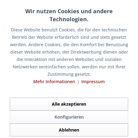
Wir nutzen Cookies und andere
15 Jahre Firmenjubiläum
Technologien.
15 Jahre AIRRIDE SUPPLIES - alle Infos Heute vor genau 15
Diese Website benutzt Cookies, die für den technischen
Jahren, am 1. Mai 2009, dem Tag der Arbeit, ging airride
Betrieb der Website erforderlich sind und stets gesetzt
supplies als erster europäischer Airride Onlineshop an den
Start....
werden. Andere Cookies, die den Komfort bei Benutzung
dieser Website erhöhen, der Direktwerbung dienen oder
die Interaktion mit anderen Websites und sozialen
Mehr lesen
Netzwerken vereinfachen sollen, werden nur mit Ihrer
Zustimmung gesetzt.
Mehr Informationen
❘
Impressum
Die meist gelesenen Artikel
Alle akzeptieren
Selbsthilfe / Notfall
Konfigurieren
Technische Notfallhilfe Unterwegs kann immer einmal
etwas passieren. Um am Ende nicht ganz verloren
Ablehnen
dazustehen, geben wir im Folgenden ein paar Tipps, die im