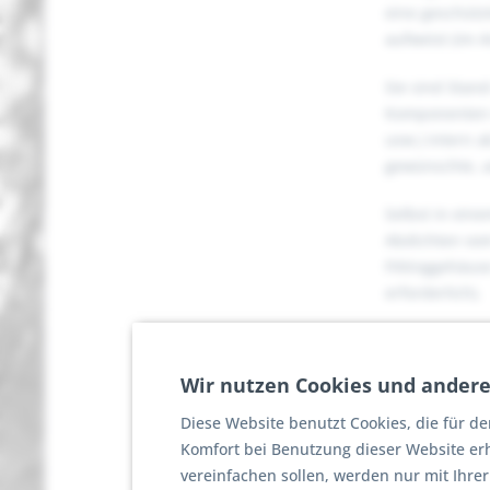
eine geschütz
aufweist (im A
Sie sind Stan
Komponenten v
usw.) intern 
gewünschte, 
Selbst in ein
Abdichten vo
Fittinggehäus
erforderlich).
Wir nutzen Cookies und andere
Diese Website benutzt Cookies, die für de
Komfort bei Benutzung dieser Website er
vereinfachen sollen, werden nur mit Ihre