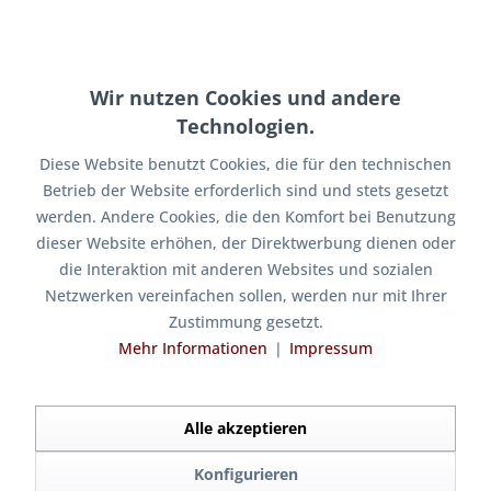
Wir nutzen Cookies und andere
Technologien.
Diese Website benutzt Cookies, die für den technischen
Betrieb der Website erforderlich sind und stets gesetzt
Federwegbegrenzer Set passend für Upside-
werden. Andere Cookies, die den Komfort bei Benutzung
Down...
dieser Website erhöhen, der Direktwerbung dienen oder
Federwegbegrenzer Set passend für Upside-Down 40mm
die Interaktion mit anderen Websites und sozialen
Kolbenstange [as-bumpst-40] 2er Set Federwegbegrenzer
Netzwerken vereinfachen sollen, werden nur mit Ihrer
für jegliche Upside-Down-Airride-Dämpfer (meist
Vorderachse) verschiedener Hersteller mit üblicherweise
Zustimmung gesetzt.
40mm "Kolbenstange"...
Mehr Informationen
❘
Impressum
39,95 € *
55,00 € *
Merken
Alle akzeptieren
Konfigurieren